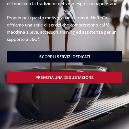
diffondiamo la tradizione del vero espresso napoletano.
Proprio per questo motivo, ai nostri clienti HoReCa
offriamo una serie di servizi che comprendono caffè,
macchina a leva, accessori, training ed assistenza per un
supporto a 360°.
SCOPRI I SERVIZI DEDICATI
PRENOTA UNA DEGUSTAZIONE