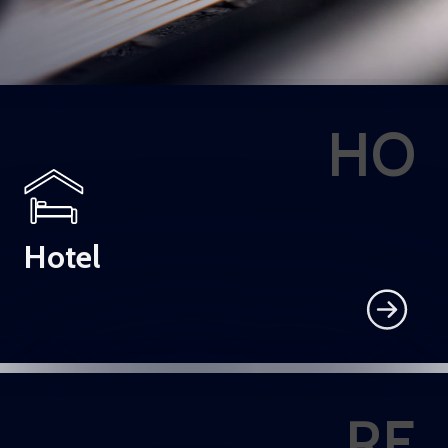
HO
Hotel
RE