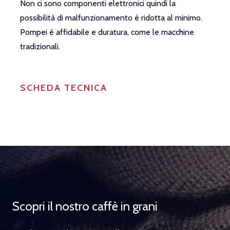
Non ci sono componenti elettronici quindi la
r
possibilità di malfunzionamento è ridotta al minimo.
p
Pompei è affidabile e duratura, come le macchine
i
tradizionali.
SCHEDA TECNICA
Scopri il nostro caffè in grani